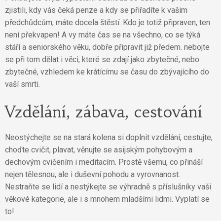
zjistili, kdy vás čeká penze a kdy se přiřadíte k vašim
předchůdcům, máte docela štěstí. Kdo je totiž připraven, ten
není překvapen! A vy máte čas se na všechno, co se týká
stáří a seniorského věku, dobře připravit již předem. nebojte
se při tom dělat i věci, které se zdají jako zbytečné, nebo
zbytečné, vzhledem ke krátícímu se času do zbývajícího do
vaší smrti.
Vzdělání, zábava, cestování
Neostýchejte se na stará kolena si doplnit vzdělání, cestujte,
choďte cvičit, plavat, věnujte se asijským pohybovým a
dechovým cvičením i meditacím. Prostě všemu, co přináší
nejen tělesnou, ale i duševní pohodu a vyrovnanost.
Nestraňte se lidí a nestýkejte se výhradně s příslušníky vaši
věkové kategorie, ale i s mnohem mladšími lidmi. Vyplatí se
to!