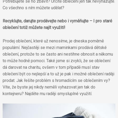
Potřebujete se ho zbavit? Určitě oblečení jen tak nevyhazujte.
Co všechno s ním můžete udělat?
Recyklujte, darujte prodávejte nebo i vyměňujte – I pro staré
oblečení totiž můžete najít využití!
Prodej oblečení, které už nenosíme, je dneska poměrně
populární. Nejčastěji se mezi maminkami prodává dětské
oblečení, protože to se často ani nestihne obnosit a někomu
to může hodně pomoci. Také jsme si zvykli, že se oblečení
dá darovat na charitu, ovšem v tom případě musí stav
oblečení být co nejlepší a to už je pak i možné oblečení raději
prodat. Jak řešíte problém s hromadícím se oblečením vy?
Víte, že byste jej nikdy neměli vyhazovat jen tak do
kontejneru? Najděte mu raději smysluplné využití.