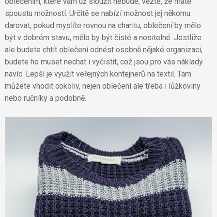
oblečením, které vám už sloužit nebude, vězte, že máte
spoustu možností. Určitě se nabízí možnost jej někomu
darovat, pokud myslíte rovnou na charitu, oblečení by mělo
být v dobrém stavu, mělo by být čisté a nositelné. Jestliže
ale budete chtít oblečení odnést osobně nějaké organizaci,
budete ho muset nechat i vyčistit, což jsou pro vás náklady
navíc. Lepší je využít veřejných kontejnerů na textil. Tam
můžete vhodit cokoliv, nejen oblečení ale třeba i lůžkoviny
nebo ručníky a podobně.