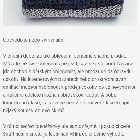
Obchodujte nebo vyměňujte
V dnešní době lze ale oblečení i poměrně snadno prodat.
Můžete tak své oblečení zpeněžit, což se jistě hodí. Nejvíce
jde obchod s dětským oblečením, ale prodat se dá opravdu
cokoliv. Na internetových bazarech nebo prostřednictvím
aplikací můžete nabídnout k prodeji cokoliv, co už nevynosíte
a někomu uděláte možná i obrovskou radost. A sobě
koneckonců také, za utržené peníze si můžete také koupit
nějaký kousek do své skříně.
V rámci šetření peněženky ale samozřejmě, i pokud chcete
šetřit naši planetu, je lepší nad vším, co chceme vyhodit,