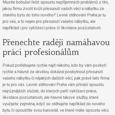
Musíte bohužel řešit spoustu nepříjemných problémů s tím,
jakou firmu zvolit kvůli přesunutí vašich věcí a nábytku ze
starého bytu do toho nového? Levné stěhování Praha je tu
pro vás, a to nejen pro přesunutí vašeho nábytku, ale
například i pro vyklízecí práce či likvidace pozůstalosti.
Přenechte raději namáhavou
práci profesionálům
Pokud potřebujete rychle najít někoho, kdo by vám poskytl
rychle a hlavně za skvělou dokázal poskytnout přesunutí
vašeho nábytku či nějakých dalších věcí, pak právě tato firma
je tu pro vás.
Levné stěhování Praha
vám přináší spoustu
nejrůznějších služeb, do kterých patří vyklízecí práce,
likvidace pozůstalosti, ale hlavně takové služby, které
využijete zejména, když se stěhujete například do nového
bytu či opouštíte svou kancelář, ve které máte spoustu věcí,